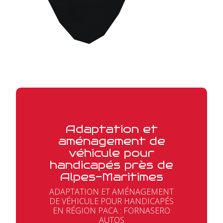
Adaptation et
aménagement de
véhicule pour
handicapés près de
Alpes-Maritimes
ADAPTATION ET AMÉNAGEMENT
DE VÉHICULE POUR HANDICAPÉS
EN RÉGION PACA : FORNASERO
AUTOS