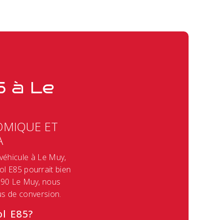
5 à Le
OMIQUE ET
A
véhicule à Le Muy,
l E85 pourrait bien
490 Le Muy, nous
s de conversion.
l E85?