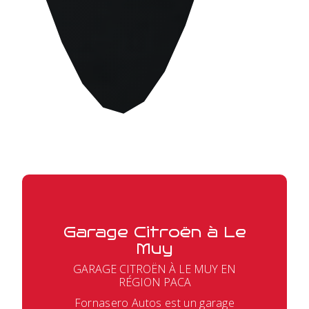
Garage Citroën à Le
Muy
GARAGE CITROËN À LE MUY EN
RÉGION PACA
Fornasero Autos est un garage