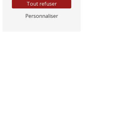
Tout refuser
Personnaliser
Adresse
GGE CITROEN, 145 RN 7
83490 Le Muy
Téléphone
04 94 56 83 83