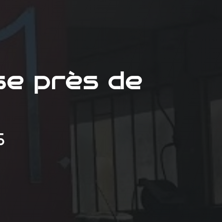
se près de
S