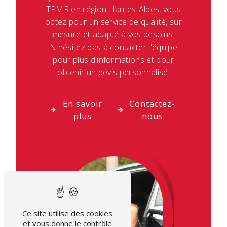
TPMR en région Hautes-Alpes, vous
optez pour un service de qualité, sur
mesure et adapté à vos besoins.
N'hésitez pas à contacter l'équipe
pour plus d'informations et pour
obtenir un devis personnalisé.
En savoir
Contactez-
plus
nous
Ce site utilise des cookies
et vous donne le contrôle