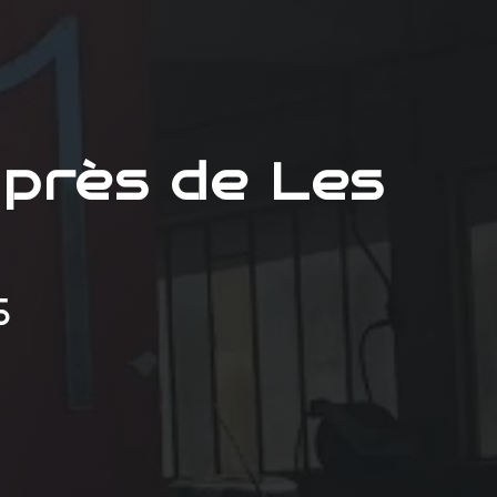
près de Les
S