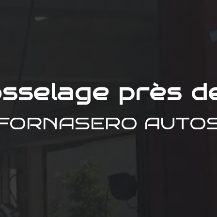
sselage près d
FORNASERO AUTO