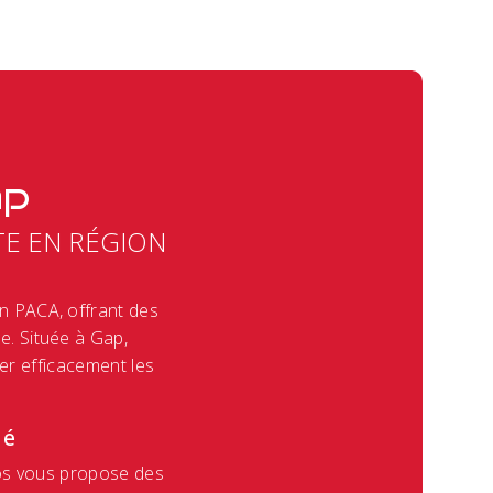
ap
TE EN RÉGION
n PACA, offrant des
le. Située à Gap,
ner efficacement les
té
tos vous propose des