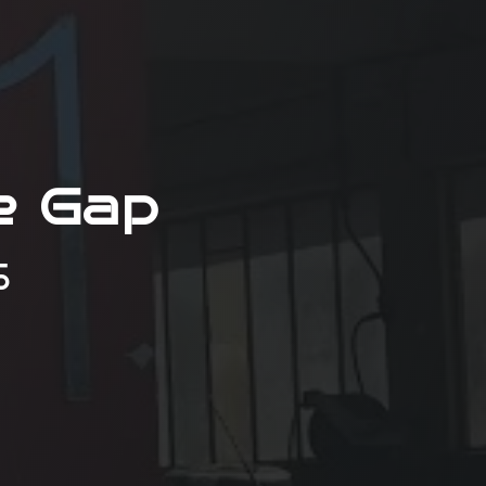
e Gap
S