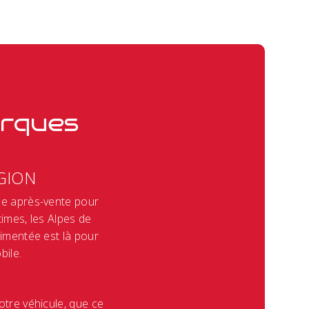
arques
GION
ce après-vente pour
imes, les Alpes de
imentée est là pour
ile.
otre véhicule, que ce