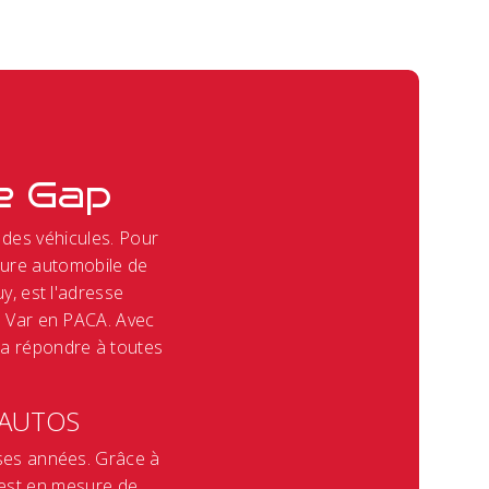
e Gap
 des véhicules. Pour
nture automobile de
y, est l'adresse
u Var en PACA. Avec
ra répondre à toutes
 AUTOS
ses années. Grâce à
r est en mesure de