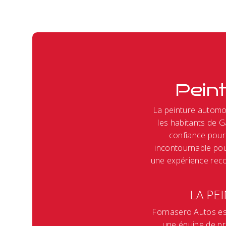
Pein
La peinture automob
les habitants de G
confiance pour 
incontournable pou
une expérience reco
LA PE
Fornasero Autos es
une équipe de pro