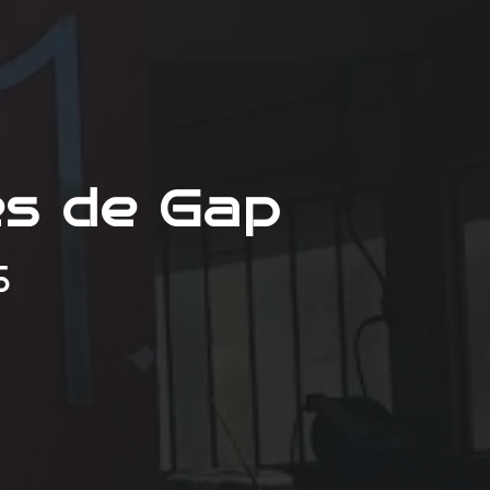
ès de Gap
S