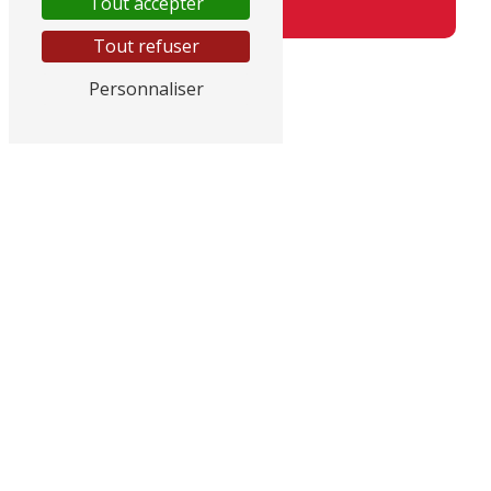
Tout accepter
Tout refuser
Personnaliser
Adresse
GGE CITROEN, 145 RN 7
83490 Le Muy