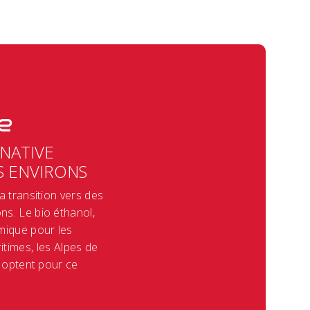
e
RNATIVE
S ENVIRONS
 transition vers des
s. Le bio éthanol,
mique pour les
times, les Alpes de
 optent pour ce