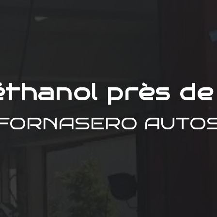
éthanol près de
FORNASERO AUTO