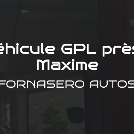
éhicule GPL prè
Maxime
FORNASERO AUTO