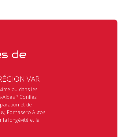
ès de
 RÉGION VAR
xime ou dans les
-Alpes ? Confiez
éparation et de
uy, Fornasero Autos
la longévité et la